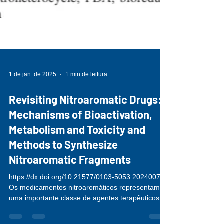
1 de jan. de 2025
1 min de leitura
Revisiting Nitroaromatic Drugs:
Mechanisms of Bioactivation,
Metabolism and Toxicity and
Methods to Synthesize
Nitroaromatic Fragments
https://dx.doi.org/10.21577/0103-5053.20240071
Os medicamentos nitroaromáticos representam
uma importante classe de agentes terapêuticos,...