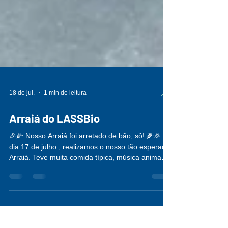
18 de jul.
1 min de leitura
Arraiá do LASSBio
🎉🌽 Nosso Arraiá foi arretado de bão, sô! 🌽🎉 No
dia 17 de julho , realizamos o nosso tão esperado
Arraiá. Teve muita comida típica, música animada,
quadrilha, risadas, reencontros e aquele clima
acolhedor que só uma boa festa julina
proporciona! Que venha o próximo!