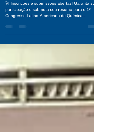
12 de jun.
1 min de leitura
Inscrições e submissões abertas
🚀 Inscrições e submissões abertas! Garanta sua
participação e submeta seu resumo para o 1º
Congresso Latino-Americano de Química
Medicinal LACMeC, realizado em conjunto com o
ISPMEC. 📅 Deadline para submissão: 31 de
agosto Quer saber mais? Acesse
www.alaqmed.com ✨ Não perca a oportunidade
de participar do primeiro congresso de Química
Medicinal da América Latina e de viver dois
grandes eventos científicos em uma única
inscrição!