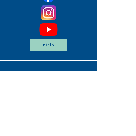
Início
(21) 3938-6478
lassbio.portal@gmail.com
Av. Carlos Chagas Filho, 373, Cidade
Universitária, Rio de Janeiro,
21941-
590
, Brasil