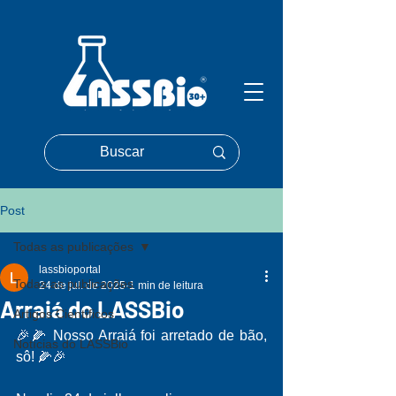
Post
Todas as publicações
lassbioportal
Todas as publicações
24 de jul. de 2025
1 min de leitura
Arraiá do LASSBio
Artigos Científicos
🎉🌽 Nosso Arraiá foi arretado de bão, 
Notícias do LASSBio
sô! 🌽🎉