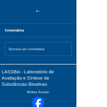
Comentários
Inscrições e submissões
Dia Internaciona
Escreva um comentário
abertas
Mulher - 8 de Ma
LASSBio - Laboratório de
Avaliação e Síntese de
Substâncias Bioativas
Mídias Sociais: