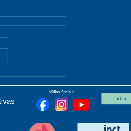
nário I
Mídias Sociais:
Início
tivas