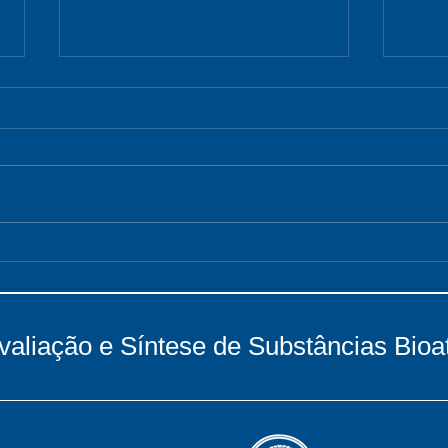
Semi
Inscrições e submissões
abertas
valiação e Síntese de Substâncias Bioa