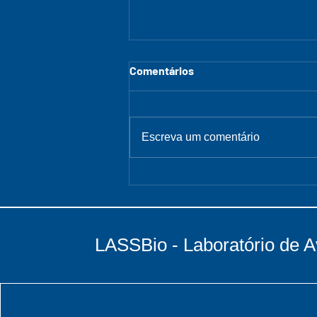
Comentários
Escreva um comentário
Arraiá do LASSBio
LASSBio - Laboratório de A