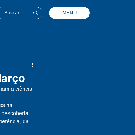
MENU
Março
mam a ciência 
es na 
 descoberta, 
etência, da 