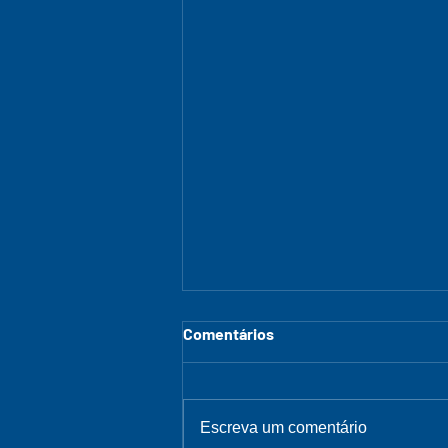
Comentários
Escreva um comentário
Arraiá do LASSBio