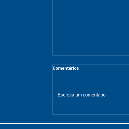
Comentários
Escreva um comentário
Arraiá do LASSBio