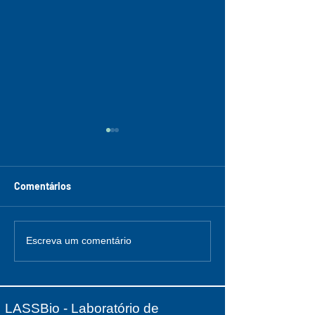
Comentários
Inscrições e submissões
Dia Internaciona
Escreva um comentário
abertas
Mulher - 8 de Ma
LASSBio - Laboratório de