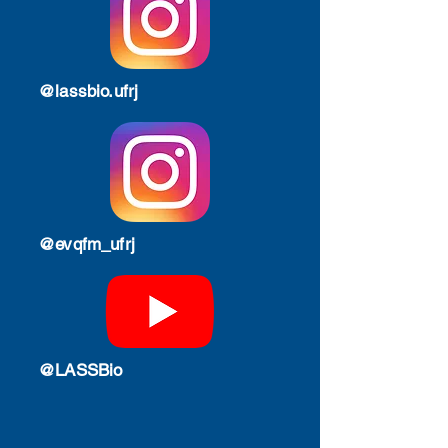
@lassbio.ufrj
@evqfm_ufrj
@LASSBio