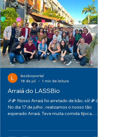
lassbioportal
18 de jul.
1 min de leitura
Arraiá do LASSBio
🎉🌽 Nosso Arraiá foi arretado de bão, sô! 🌽🎉
No dia 17 de julho , realizamos o nosso tão
esperado Arraiá. Teve muita comida típica,
música animada, quadrilha, risadas, reencontros
e aquele clima acolhedor que só uma boa festa
julina proporciona! Que venha o próximo!