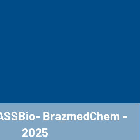
ASSBio- BrazmedChem -
2025