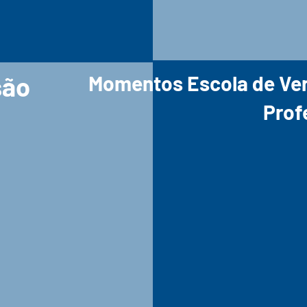
são
Momentos Escola de Ver
Prof