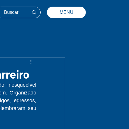
MENU
rreiro
 inesquecível 
em. Organizado 
os, egressos, 
elembraram seu 