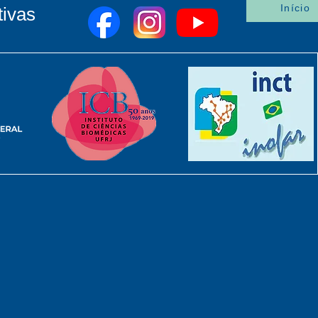
Início
tivas