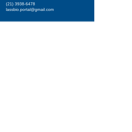
(21) 3938-6478
lassbio.portal@gmail.com
Av. Carlos Chagas Filho, 373, Cidade
Universitária, Rio de Janeiro,
21941-
590
, Brasil