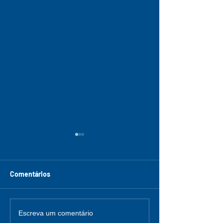
Comentários
Inscrições e submissões
Dia Internaciona
Escreva um comentário